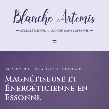
Aller
au
contenu
ne en Essonne | Blanc
ARPAJON (91) · EN CABINET OU À DISTANCE
Magnétiseuse et
Énergéticienne en
Essonne